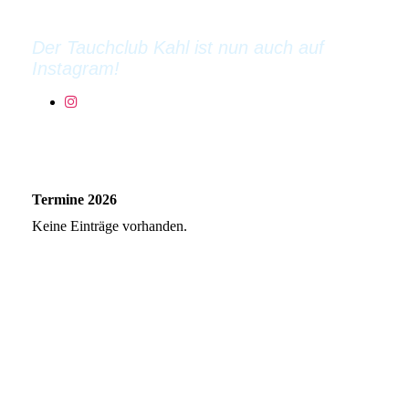
kennenlernen.
Der Tauchclub Kahl ist nun auch auf
Instagram!
Termine 2026
Keine Einträge vorhanden.
An folgenden Terminen ist das Tauchen im
Campingsee, aufgrund von Aktivitäten der
anderen Seenutzer, nicht möglich