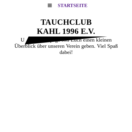
STARTSEITE
TAUCHCLUB
KAHL 1996 E.V.
Unsere Homepage soll Euch einen kleinen
Überblick über unseren Verein geben. Viel Spaß
dabei!
Herzlich willkommen auf
unserer Webseite.
Alle Tauchinteressierte können auf den
folgenden Seiten den Tauchclub Kahl e.V.