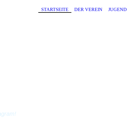
STARTSEITE
DER VEREIN
JUGEND
erer Webseite.
olgenden Seiten den Tauchclub Kahl e.V. kennenler
tagram!