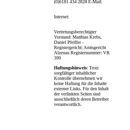
(0)6181 434 2828 E-Mail:
vorstand@tauchclub-kahl.de
Internet:
http://www.tauchclub-
kahl.de
Vertretungsberechtigter
Vorstand: Matthias Krebs,
Daniel Pfeiffer -
Registergericht: Amtsgericht
Alzenau Registernummer: VR
399
Haftungshinweis
:
Trotz
sorgfältiger inhaltlicher
Kontrolle übernehmen wir
keine Haftung für die Inhalte
externer Links. Für den Inhalt
der verlinkten Seiten sind
ausschließlich deren Betreiber
verantwortlich.
m
 anderen