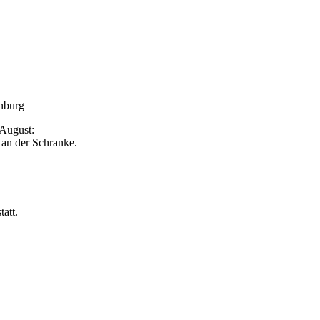
enburg
 August:
 an der Schranke.
att.