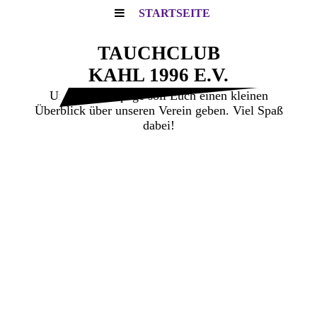
STARTSEITE
TAUCHCLUB
KAHL 1996 E.V.
Unsere Homepage soll Euch einen kleinen
Überblick über unseren Verein geben. Viel Spaß
dabei!
Herzlich willkommen auf
unserer Webseite.
Alle Tauchinteressierte können auf den
folgenden Seiten den Tauchclub Kahl e.V.