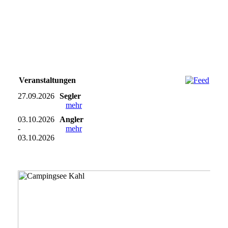
An folgenden Terminen ist das Tauchen im
Campingsee, aufgrund von Aktivitäten der
anderen Seenutzer, nicht möglich
Veranstaltungen
27.09.2026
Segler
mehr
03.10.2026
Angler
-
mehr
03.10.2026