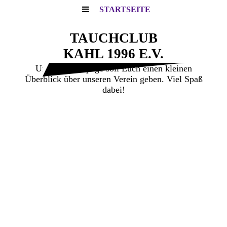
STARTSEITE
TAUCHCLUB
KAHL 1996 E.V.
Unsere Homepage soll Euch einen kleinen
Überblick über unseren Verein geben. Viel Spaß
dabei!
Herzlich willkommen auf
unserer Webseite.
Alle Tauchinteressierte können auf den
folgenden Seiten den Tauchclub Kahl e.V.