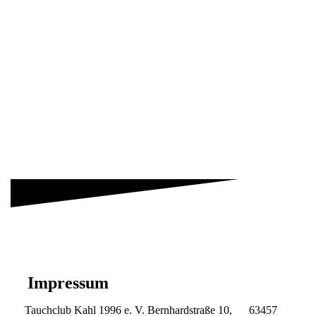
PHOTO-2026-06-14-18-57-23 2
PHOTO-2026-06-14-18-57-23 3
PHOTO-2026-06-14-18-57-23
PHOTO-2026-06-14-18-57-24 1
Impressum
Tauchclub Kahl 1996 e. V. Bernhardstraße 10, 63457