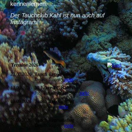
kennenlernen.
Der Tauchclub Kahl ist nun auch auf
Instagram!
Termine 2026
23.08.2026
Tauch Tagesausflug
Details folgen
mehr
13.09.2026
30 Jahre TC Kahl
Jubiläumsfeier am See
mehr
19.09.2026
Tauch Tagesausflug
-
Schönbach
mehr
20.09.2026
27.09.2026
Tauch Tagesausflug
Details folgen
mehr