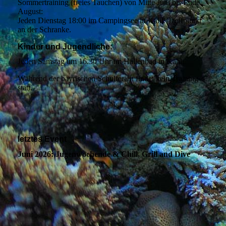
Sommertraining (freies Tauchen) von Mitte Juni bis Ende
August:
Jeden Dienstag 18:00 im Campingsee in Kahl. Treffpunkt
an der Schranke.
Kinder und Jugendliche:
Jeden Samstag um 16.30 Uhr im Hallenbad in Kahl.
Während der bayrischen Schulferien findet kein Training
statt.
letztes Event
Juni 2026: Jugenwochende & Chill, Grill and Dive