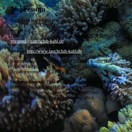
Impressum
Tauchclub Kahl 1996 e. V. Bernhardstraße 10, 63457
Hanau
Telefon: +49 (0)6181 434 2828 E-Mail:
vorstand@tauchclub-kahl.de
Internet:
http://www.tauchclub-kahl.de
Vertretungsberechtigter Vorstand: Matthias Krebs, Daniel
Pfeiffer - Registergericht: Amtsgericht Alzenau
Registernummer: VR 399
Haftungshinweis
:
Trotz sorgfältiger inhaltlicher Kontrolle
übernehmen wir keine Haftung für die Inhalte externer
Links. Für den Inhalt der verlinkten Seiten sind
ausschließlich deren Betreiber verantwortlich.