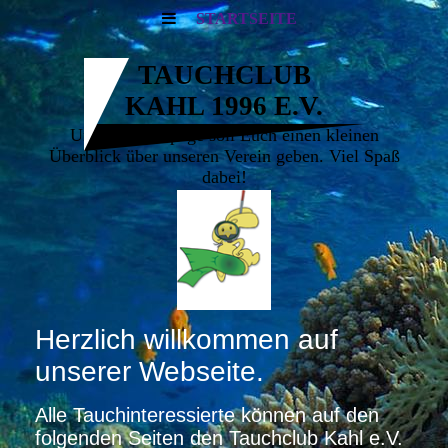
STARTSEITE
TAUCHCLUB
KAHL 1996 E.V.
Unsere Homepage soll Euch einen kleinen
Überblick über unseren Verein geben. Viel Spaß
dabei!
Herzlich willkommen auf
unserer Webseite.
Alle Tauchinteressierte können auf den
folgenden Seiten den Tauchclub Kahl e.V.