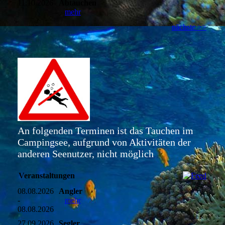
11.10.2026
Abtauchen
mehr
nächste >>
An folgenden Terminen ist das Tauchen im
Campingsee, aufgrund von Aktivitäten der
anderen Seenutzer, nicht möglich
Veranstaltungen
08.08.2026
Angler
-
mehr
08.08.2026
27.09.2026
Segler