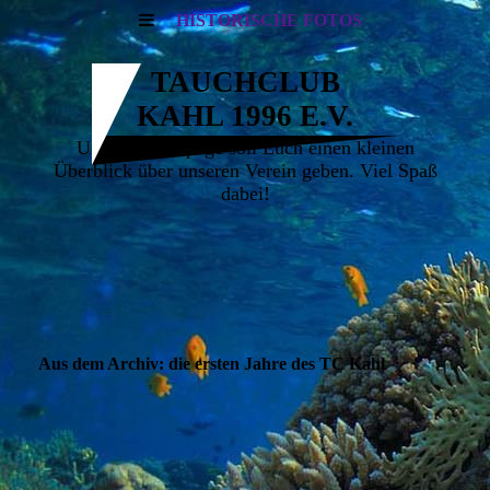
HISTORISCHE FOTOS
TAUCHCLUB
KAHL 1996 E.V.
Unsere Homepage soll Euch einen kleinen
Überblick über unseren Verein geben. Viel Spaß
dabei!
Aus dem Archiv: die ersten Jahre des TC Kahl